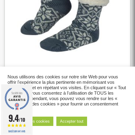
Chaussettes Doublure Sherpa Semelles Anti
Nous utilisons des cookies sur notre site Web pour vous
Derapantes Flocons 35-42
offrir l'expérience la plus pertinente en mémorisant vos
préférences et en répétant vos visites. En cliquant sur « Tout
En stock
accepter », vous consentez à l'utilisation de TOUS les
cookies. Cependant, vous pouvez vous rendre sur les «
9,90
€
Paramètres des cookies » pour fournir un consentement
contrôlé.
9.4
Ajouter au panier
/10
Réglages des cookies
Accepter tout
BASÉ SUR 647 AVIS