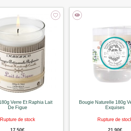
180g Verre Et Raphia Lait
Bougie Naturelle 180g V
De Figue
Exquises
Rupture de stock
Rupture de stoc
17,50
€
21,90
€