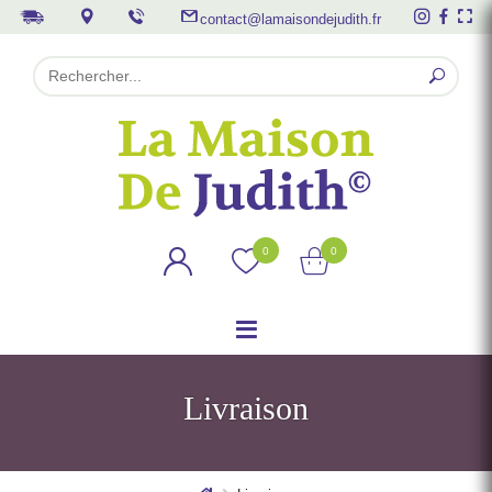
contact@lamaisondejudith.fr
0
0
Livraison