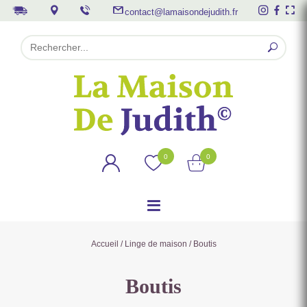
contact@lamaisondejudith.fr
0
0
Accueil
/
Linge de maison
/ Boutis
Boutis