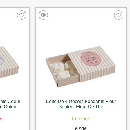
nts Coeur
Boite De 4 Decors Fondants Fleur
De Coton
Senteur Fleur De The
k
En stock
6,90
€