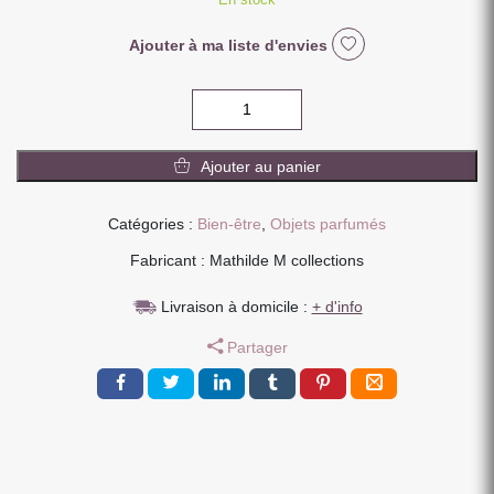
Ajouter à ma liste d'envies
quantité
de
COFFRET
Ajouter au panier
MES
PREMIERS
PAS
Catégories :
Bien-être
,
Objets parfumés
BEBE
Fabricant : Mathilde M collections
Livraison à domicile :
+ d'info
Partager