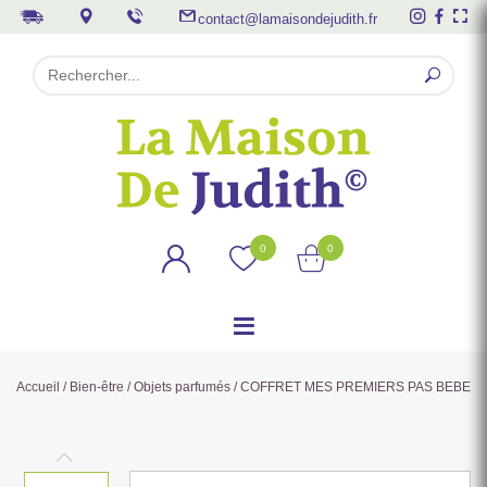
contact@lamaisondejudith.fr
0
0
Accueil
/
Bien-être
/
Objets parfumés
/ COFFRET MES PREMIERS PAS BEBE