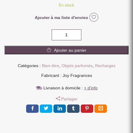
En stock
Ajouter à ma liste d'envies
quantité
de
CAPSULE
Ajouter au panier
ANTI
MOUSTIQUE
CITRONNELLE
Catégories :
Bien-être
,
Objets parfumés
,
Recharges
MENTHE
Fabricant : Joy Fragrances
Livraison à domicile :
+ d'info
Partager