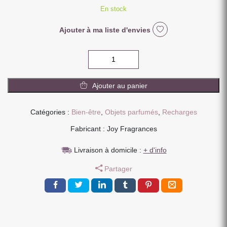
En stock
Ajouter à ma liste d'envies
quantité
de
CAPSULE
Ajouter au panier
ANTI
ODEUR
DE
Catégories :
Bien-être
,
Objets parfumés
,
Recharges
CUISINE
Fabricant : Joy Fragrances
PERSIL
ET
Livraison à domicile :
+ d'info
TOMATE
Partager