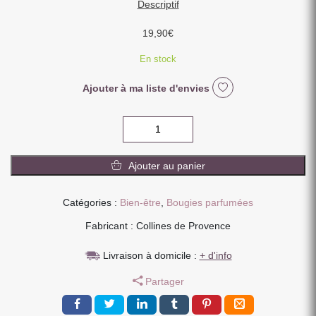
Descriptif
19,90
€
En stock
Ajouter à ma liste d'envies
quantité
de
BOUGIE
Ajouter au panier
PARFUMEE
SILLAGE
MARIN
Catégories :
Bien-être
,
Bougies parfumées
180GR
Fabricant : Collines de Provence
ARTISANALE
Livraison à domicile :
+ d'info
Partager