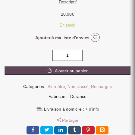
Descriptif
20,90
€
En stock
Ajouter à ma liste d'envies
quantité
de
RECHARGE
Ajouter au panier
BOUQUET
PARFUME
225
Catégories :
Bien-être
,
Non classé
,
Recharges
ML
Fabricant : Durance
BAIES
EXQUISES
Livraison à domicile :
+ d'info
Partager