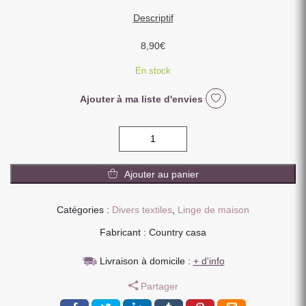
Descriptif
8,90
€
En stock
Ajouter à ma liste d'envies
quantité
de
CHAUSSETTES
Ajouter au panier
FEMME
SEMELLES
ANTI
Catégories :
Divers textiles
,
Linge de maison
DERAPANTES
Fabricant : Country casa
GRISE
A
Livraison à domicile :
+ d'info
RAYURES
35-
Partager
42