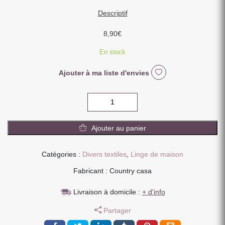
Descriptif
8,90
€
En stock
Ajouter à ma liste d'envies
quantité
de
CHAUSSETTES
Ajouter au panier
FEMME
SEMELLES
ANTI
Catégories :
Divers textiles
,
Linge de maison
DERAPANTES
Fabricant : Country casa
GRISE
35-
Livraison à domicile :
+ d'info
42
Partager