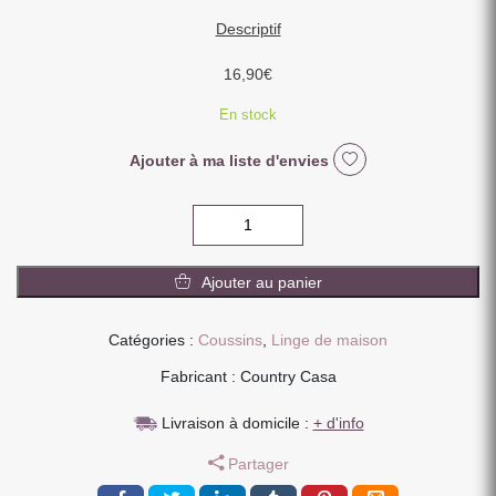
Descriptif
16,90
€
En stock
Ajouter à ma liste d'envies
quantité
de
COUSSIN
Ajouter au panier
A
GROSSES
COTES
Catégories :
Coussins
,
Linge de maison
STINA
Fabricant : Country Casa
COULEUR
CREME
Livraison à domicile :
+ d'info
45
X
Partager
45
CM