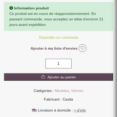
Information produit
Ce produit est en cours de réapprovisionnement. En
passant commande, vous acceptez un délai d'environ 21
jours avant expédition.
Disponible sur commande
Ajouter à ma liste d'envies
quantité
de
VITRINE
Ajouter au panier
2
PORTES
VITREE
Catégories :
Meubles
,
Vitrines
CHENE
Fabricant : Casita
MASSIF
HUILE
Livraison à domicile :
+ d'info