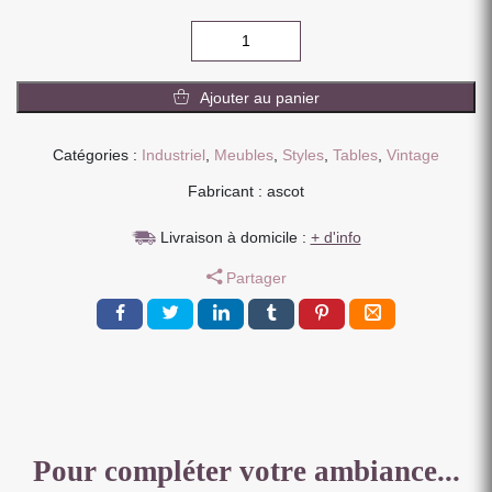
quantité
de
TABLE
Ajouter au panier
CARRE
PIED
ACIER
Catégories :
Industriel
,
Meubles
,
Styles
,
Tables
,
Vintage
VERNIS
Fabricant : ascot
PLATEAU
BOIS
Livraison à domicile :
+ d'info
DE
MANGUIER
Partager
MASSIF
100
X
76
X
100
CM
Pour compléter votre ambiance...