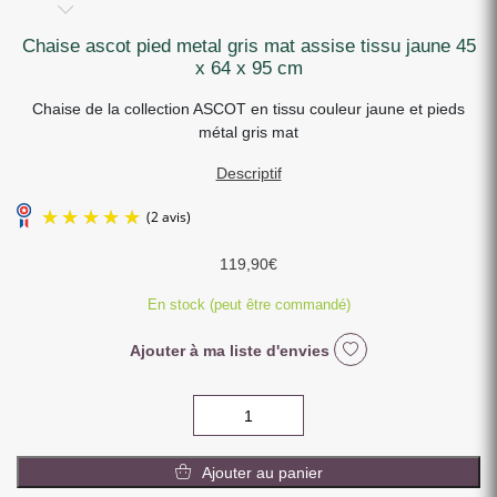
chaise ascot pied metal gris mat assise tissu jaune 45
x 64 x 95 cm
Chaise de la collection ASCOT en tissu couleur jaune et pieds
métal gris mat
Descriptif
119,90
€
En stock (peut être commandé)
Ajouter à ma liste d'envies
quantité
(2 avis)
de
CHAISE
Ajouter au panier
ASCOT