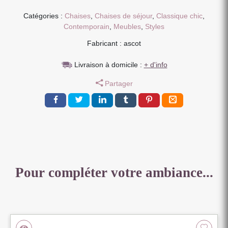
PIED
METAL
Catégories :
Chaises
,
Chaises de séjour
,
Classique chic
,
GRIS
Contemporain
,
Meubles
,
Styles
MAT
Fabricant : ascot
ASSISE
TISSU
Livraison à domicile :
+ d'info
JAUNE
45
Partager
X
64
X
95
CM
Pour compléter votre ambiance...