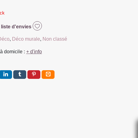
ock
 liste d'envies
Déco
,
Déco murale
,
Non classé
à domicile :
+ d'info