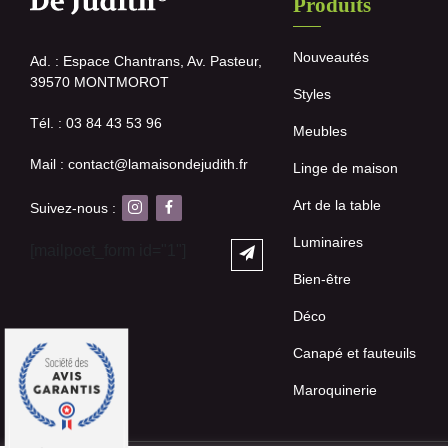
Produits
Nouveautés
Ad. : Espace Chantrans, Av. Pasteur,
39570 MONTMOROT
Styles
Tél. : 03 84 43 53 96
Meubles
Mail : contact@lamaisondejudith.fr
Linge de maison
Art de la table
Suivez-nous :
Luminaires
[mailpoet_form id="1"]
Bien-être
Déco
Canapé et fauteuils
Maroquinerie