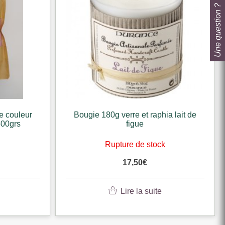
Une question ?
e couleur
Bougie 180g verre et raphia lait de
400grs
figue
k
Rupture de stock
17,50
€
Lire la suite