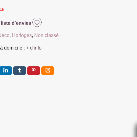
ock
 liste d'envies
Déco
,
Horloges
,
Non classé
à domicile :
+ d'info