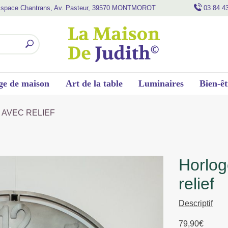
space Chantrans, Av. Pasteur, 39570 MONTMOROT
03 84 4
ge de maison
Art de la table
Luminaires
Bien-êt
 AVEC RELIEF
horloge metal 76 cm grise avec
relief
Descriptif
79,90
€