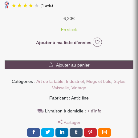
6,20
€
En stock
Ajouter à ma liste d'envies
(1 avis)
quantité
de
Ajouter au panier
TASSE
EXPRESSO
Catégories :
Art de la table
,
Industriel
,
Mugs et bols
,
Styles
,
BISTRO
Vaisselle
,
Vintage
CAFE
CYAN
Fabricant : Antic line
5.8
x
Livraison à domicile :
+ d'info
4.6
Partager
cm