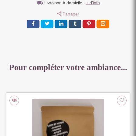
100
Livraison à domicile :
+ d'info
CM
Partager
MODELE
DURATON
Pour compléter votre ambiance...