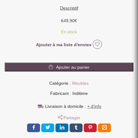
Descriptif
649,90
€
En stock
Ajouter à ma liste d'envies
quantité
de
Ajouter au panier
MEUBLE
SALLE
Catégorie :
Meubles
DE
BAIN
Fabricant : Inditime
MODELE
IPN
Livraison à domicile :
+ d'info
MANGUIER
Partager
ET
METAL
1
P