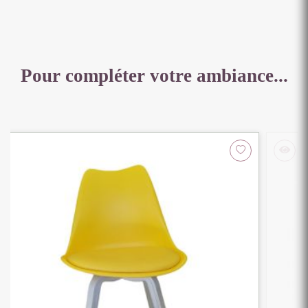
2
T
NICHE
90
X
Pour compléter votre ambiance...
80
X
45
CM