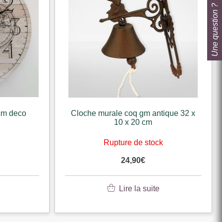
Une question ?
ique 32 x
Grande horloge engrenage metal et
mdf 80 cm retro
k
Rupture de stock
119,00
€
Lire la suite