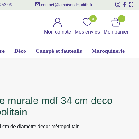
3 53 96
contact@lamaisondejudith.fr
0
0
Mon compte
Mes envies
Mon panier
re
Déco
Canapé et fauteuils
Maroquinerie
olitain
 cm de diamètre décor métropolitain