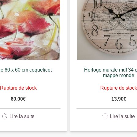
e murale mdf 34 cm deco
Cloche murale coq gm ant
mappe monde
10 x 20 cm
Rupture de stock
Rupture de stoc
13,90
€
24,90
€
Lire la suite
Lire la suite