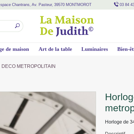
space Chantrans, Av. Pasteur, 39570 MONTMOROT
03 84 4
ge de maison
Art de la table
Luminaires
Bien-êt
M DECO METROPOLITAIN
horloge murale mdf 34 cm deco
metrop
Horloge de 34
Descriptif