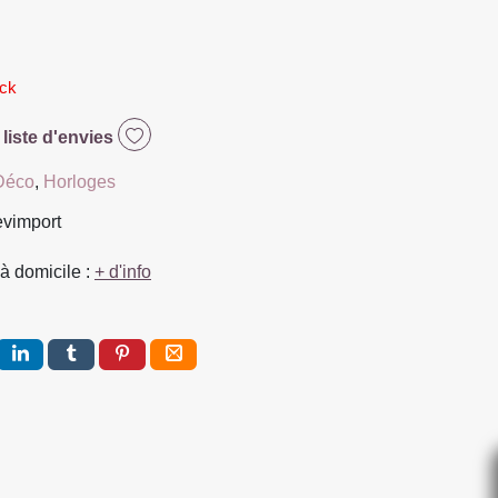
ock
 liste d'envies
Déco
,
Horloges
evimport
à domicile :
+ d'info