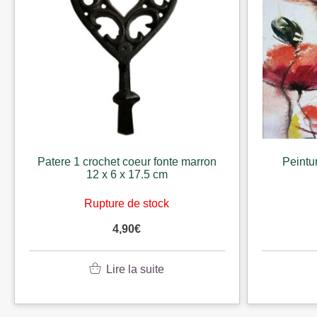
Peinture 60 x 60 cm coquelicot
Horlog
Rupture de stock
69,00
€
Lire la suite