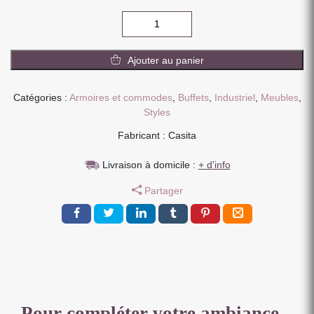
quantité
de
ENFILADE
Ajouter au panier
TALMO
2
PORTES
Catégories :
Armoires et commodes
,
Buffets
,
Industriel
,
Meubles
,
3
Styles
TIROIRS
Fabricant : Casita
TECK
MASSIF
Livraison à domicile :
+ d'info
RECYCLE
ET
Partager
METAL
100
X
144
X
45
CM
Pour compléter votre ambiance...