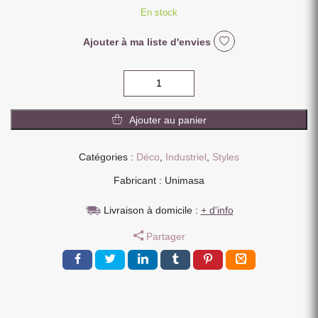
En stock
Ajouter à ma liste d'envies
quantité
de
KIT
Ajouter au panier
TRINGLE
RIDEAUX
CROMADO
Catégories :
Déco
,
Industriel
,
Styles
METAL
Fabricant : Unimasa
160/300
CM
Livraison à domicile :
+ d'info
Partager