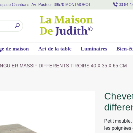
space Chantrans, Av. Pasteur, 39570 MONTMOROT
03 84 4
ge de maison
Art de la table
Luminaires
Bien-êt
NGUIER MASSIF DIFFERENTS TIROIRS 40 X 35 X 65 CM
chevet 3 tiroirs manguier massif
differe
Petit meuble, 
les poignées 