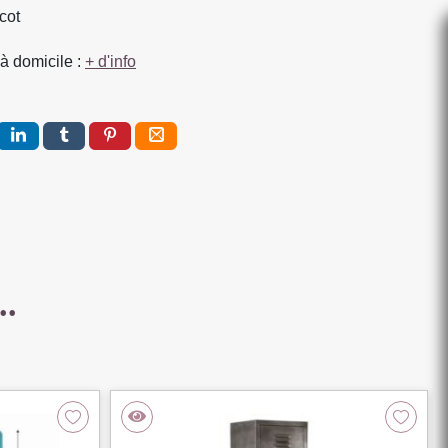
cot
S
à domicile :
+ d'info
..