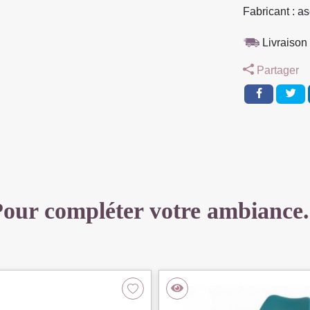
MANGUIER
Fabricant : as
MASSIF
DIFFERENT
Livraison 
TIROIRS
Partager
40
X
35
X
65
CM
our compléter votre ambiance.