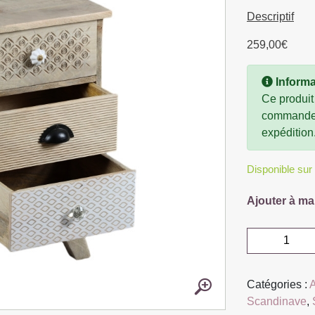
Descriptif
259,00
€
Informa
Ce produit
commande, 
expédition
Disponible su
Ajouter à ma
quantité
de
CHEVET
Catégories :
3
Scandinave
,
TIROIRS