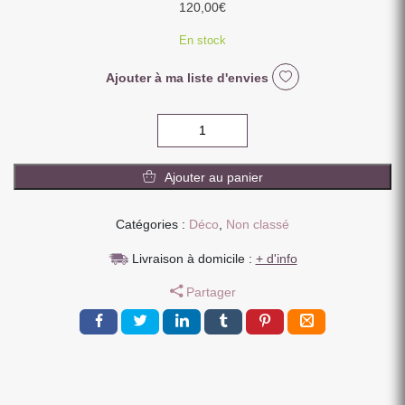
120,00
€
En stock
Ajouter à ma liste d'envies
quantité
de
CHEQUE
Ajouter au panier
CADEAU
100
EUROS
Catégories :
Déco
,
Non classé
Livraison à domicile :
+ d'info
Partager