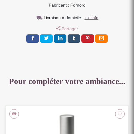
COULEUR
Fabricant : Fornord
TERRACOTTA
ENV
Livraison à domicile :
+ d'info
10
Partager
BRANCHES
7
X
7
X
100
CM
Pour compléter votre ambiance...