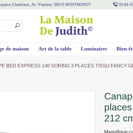
space Chantrans, Av. Pasteur, 39570 MONTMOROT
03 84 4
ge de maison
Art de la table
Luminaires
Bien-êt
E BED EXPRESS 140 SORING 3 PLACES TISSU FANCY GRI
canape bed express 140 soring 3
places 
212 c
Magnifique c