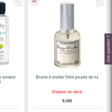
Une question ?
e senteur
Brume d oreiller 50ml poudre de riz
i
k
Rupture de stock
9,30
€