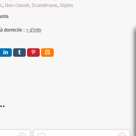
ic
,
Non classé
,
Scandinave
,
Styles
asita
à domicile :
+ d'info
..