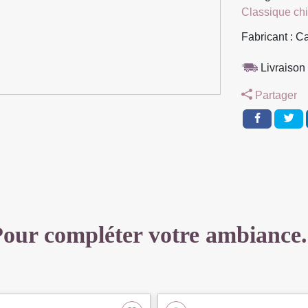
Classique ch
EXPRESS
140
Fabricant : C
SORING
3
Livraison 
PLACES
Partager
TISSU
FANCY
GRIS
CLAIR
93
X
96
X
our compléter votre ambiance.
212
CM