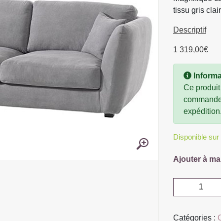
tissu gris cla
Descriptif
1 319,00
€
Informa
Ce produit
commande, 
expédition
Disponible su
Ajouter à ma
quantité
de
CANAPE
Catégories :
BED