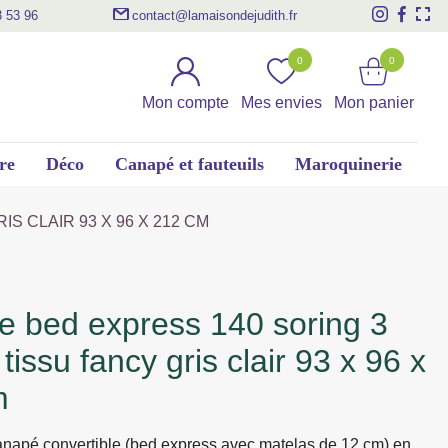
3 53 96
contact@lamaisondejudith.fr
0
0
Mon compte
Mes envies
Mon panier
re
Déco
Canapé et fauteuils
Maroquinerie
S CLAIR 93 X 96 X 212 CM
tissu fancy gris clair 93 x 96 x
m
anapé convertible (bed express avec matelas de 12 cm) en