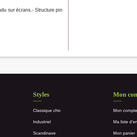
ndu sur écrans.- Structure pin
Styles
Mon co
Classique chic
Mon compt
Industriel
Ma liste d’e
Scandinave
Mon panier