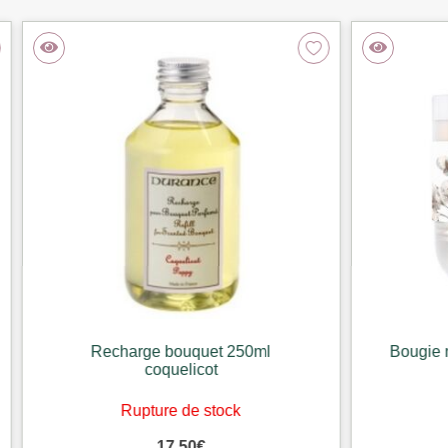
harge bouquet 250ml
Bougie naturelle 180g ve
coquelicot
musc
Rupture de stock
Rupture de stoc
17,50
€
20,90
€