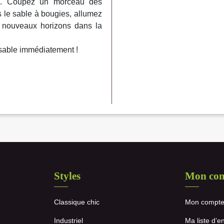
le. Coupez un morceau des
s le sable à bougies, allumez
e nouveaux horizons dans la
isable immédiatement !
Styles
Mon co
Classique chic
Mon compt
Industriel
Ma liste d’e