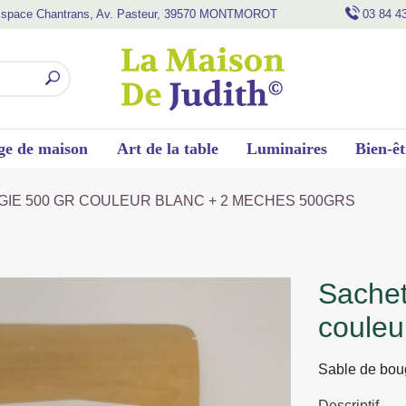
space Chantrans, Av. Pasteur, 39570 MONTMOROT
03 84 4
ge de maison
Art de la table
Luminaires
Bien-êt
GIE 500 GR COULEUR BLANC + 2 MECHES 500GRS
sachet de sable de bougie 500 gr
couleu
Sable de boug
Descriptif