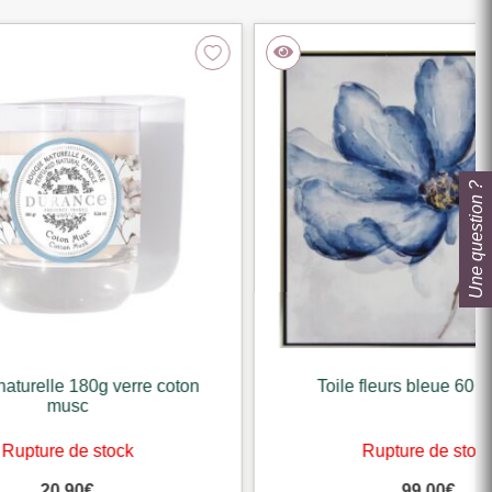
Une question ?
rre coton
Toile fleurs bleue 60 x 60 cm
k
Rupture de stock
99,00
€