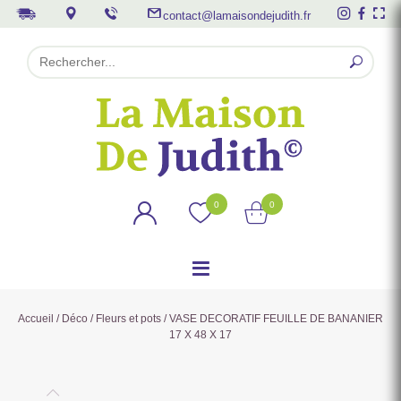
contact@lamaisondejudith.fr
0
0
Accueil
/
Déco
/
Fleurs et pots
/ VASE DECORATIF FEUILLE DE BANANIER
17 X 48 X 17