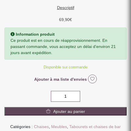
Descriptif
69,90
€
Information produit
Ce produit est en cours de réapprovisionnement. En
passant commande, vous acceptez un délai d'environ 21
jours avant expédition.
Disponible sur commande
Ajouter à ma liste d'envies
quantité
de
TABOURET
Ajouter au panier
BAR
METAL
INDUSTRIEL
Catégories :
Chaises
,
Meubles
,
Tabourets et chaises de bar
VERNIS