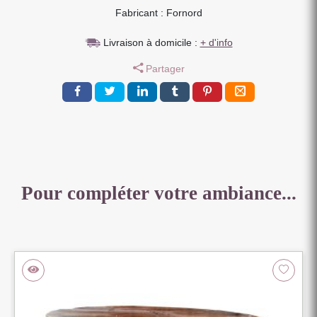
Fabricant : Fornord
DORE
ASSISE
Livraison à domicile :
+ d'info
BOIS
NOIR
Partager
42.5
x
42.5
x
77
cm
Pour compléter votre ambiance...