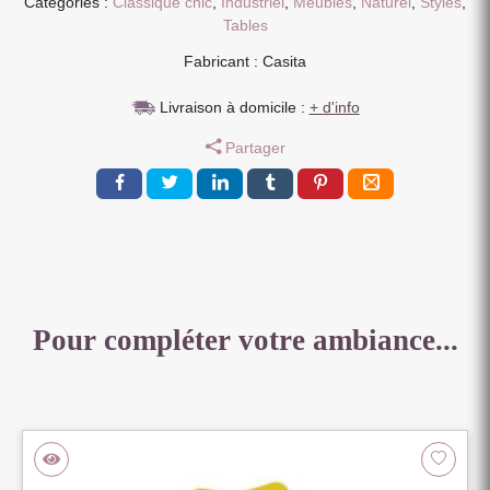
Catégories :
Classique chic
,
Industriel
,
Meubles
,
Naturel
,
Styles
,
X
Tables
120
Fabricant : Casita
X
76
Livraison à domicile :
+ d'info
CM
CHENE
Partager
MASSIF
Pour compléter votre ambiance...