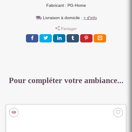
Fabricant : PG-Home
PLATEAUX
CERAMIQUE
Livraison à domicile :
+ d'info
NOIR
BRONZE
Partager
129
X
82
X
43
CM
Pour compléter votre ambiance...