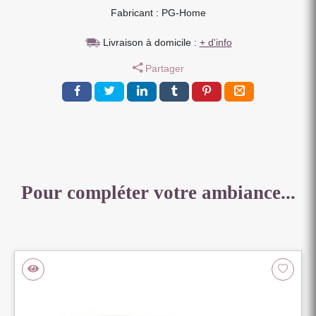
Fabricant : PG-Home
PLATEAUX
CERAMIQUE
Livraison à domicile :
+ d'info
MARBRE
NOIR
Partager
ET
OR
129
X
82
X
43
CM
Pour compléter votre ambiance...