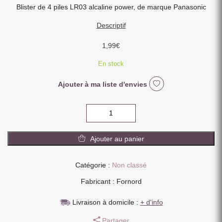
Blister de 4 piles LR03 alcaline power, de marque Panasonic
Descriptif
1,99
€
En stock
Ajouter à ma liste d'envies
quantité
de
PACK
Ajouter au panier
DE
4
PILES
Catégorie :
Non classé
ALCALINE
Fabricant : Fornord
LR03
PANASONIC
Livraison à domicile :
+ d'info
POWER
Partager