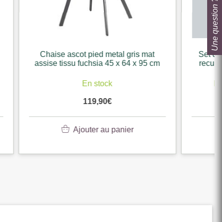
Une question ?
gris mat
Set de 2 sellettes fer noir et bois de
64 x 95 cm
recuperation 40 x 40 x 50 35 x 35 x
45 cm
Disponible sur commande
139,90
€
er
Ajouter au panier