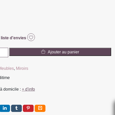
 liste d'envies
Ajouter au panier
Meubles
,
Miroirs
ditime
à domicile :
+ d'info