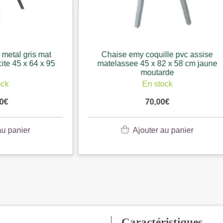
 emy coquille pvc assise
Chaise ascot pied metal 
ee 45 x 82 x 58 cm jaune
assise tissu fuchsia 45 x 
moutarde
En stock
En stock
70,00
€
119,90
€
Ajouter au panier
Ajouter au pani
Caractéristiques