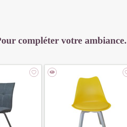
90
X
80
X
12
our compléter votre ambiance.
CM