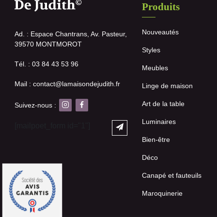
Produits
Nouveautés
Ad. : Espace Chantrans, Av. Pasteur,
39570 MONTMOROT
Styles
Tél. : 03 84 43 53 96
Meubles
Mail : contact@lamaisondejudith.fr
Linge de maison
Art de la table
Suivez-nous :
Luminaires
[mailpoet_form id="1"]
Bien-être
Déco
Canapé et fauteuils
Maroquinerie