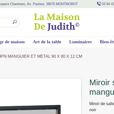
space Chantrans, Av. Pasteur, 39570 MONTMOROT
03 84 4
ge de maison
Art de la table
Luminaires
Bien-êt
IPN MANGUIER ET METAL 90 X 80 X 12 CM
miroir salle de bain modele ipn
mangui
Miroir de sal
noir