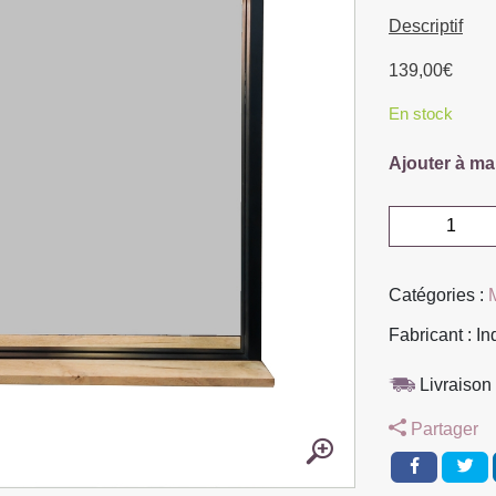
Descriptif
139,00
€
En stock
Ajouter à ma
quantité
de
MIROIR
Catégories :
SALLE
DE
Fabricant : In
BAIN
MODELE
Livraison 
IPN
Partager
MANGUIER
ET
METAL