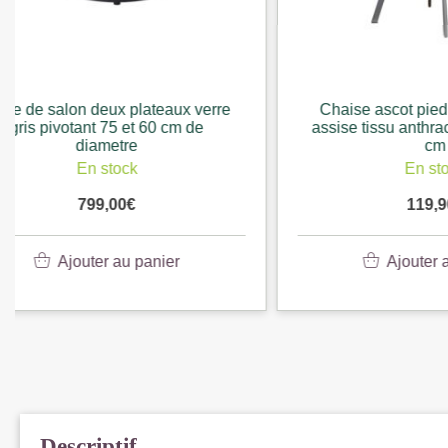
Chaise ascot pied metal gris mat
Chaise
assise tissu anthracite 45 x 64 x 95
matelass
cm
En stock
119,90
€
Ajouter au panier
Descriptif