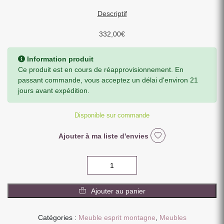
Descriptif
332,00
€
Information produit
Ce produit est en cours de réapprovisionnement. En
passant commande, vous acceptez un délai d'environ 21
jours avant expédition.
Disponible sur commande
Ajouter à ma liste d'envies
quantité
de
MEUBLE
Ajouter au panier
CONFITURIER
CHAMONIX
1
Catégories :
Meuble esprit montagne
,
Meubles
PORTE