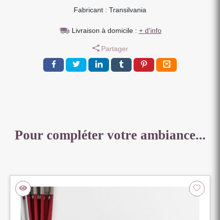
Fabricant : Transilvania
2
TIROIRS
Livraison à domicile :
+ d'info
EN
SAPIN
Partager
MASSIF
72
X
94
x
48
cm
Pour compléter votre ambiance...