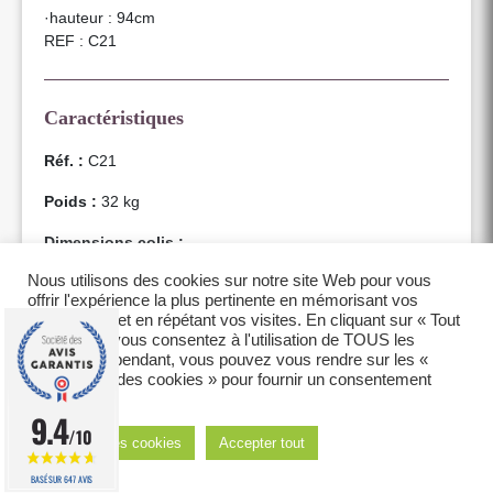
·hauteur : 94cm
REF : C21
Caractéristiques
Réf. :
C21
Poids :
32 kg
Dimensions colis :
Nous utilisons des cookies sur notre site Web pour vous
Longeur : 99 cm
offrir l'expérience la plus pertinente en mémorisant vos
préférences et en répétant vos visites. En cliquant sur « Tout
Largeur : 77 cm
accepter », vous consentez à l'utilisation de TOUS les
cookies. Cependant, vous pouvez vous rendre sur les «
Hauteur : 53 cm
Paramètres des cookies » pour fournir un consentement
contrôlé.
9.4
/10
Réglages des cookies
Accepter tout
BASÉ SUR 647 AVIS