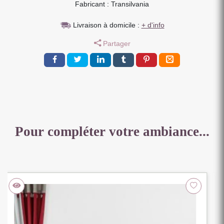
Fabricant : Transilvania
TIROIRS
+
Livraison à domicile :
+ d'info
NICHE
EN
Partager
SAPIN
MASSIF
138
X
171
X
50
cm
Pour compléter votre ambiance...