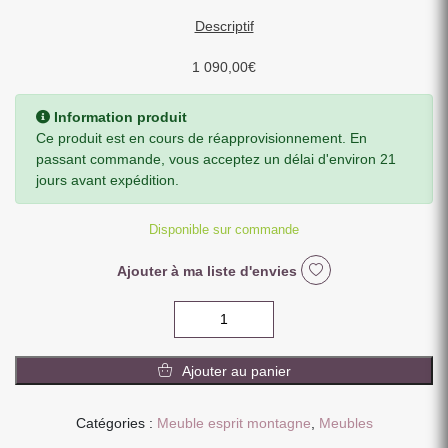
Descriptif
1 090,00
€
Information produit
Ce produit est en cours de réapprovisionnement. En
passant commande, vous acceptez un délai d'environ 21
jours avant expédition.
Disponible sur commande
Ajouter à ma liste d'envies
quantité
de
BAHUT
Ajouter au panier
CHAMONIX
2
PORTES
Catégories :
Meuble esprit montagne
,
Meubles
7