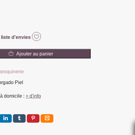
 liste d'envies
Ajouter au panier
aroquinerie
orgado Piel
à domicile :
+ d'info