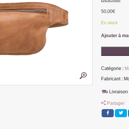
50,00
€
En stock
Ajouter à ma
quantité
de
LA
Catégorie :
M
BANANE
ALEX
Fabricant : M
DE
MORGADO
Livraison 
PIEL
Partager
EN
CUIR
NATUREL
24