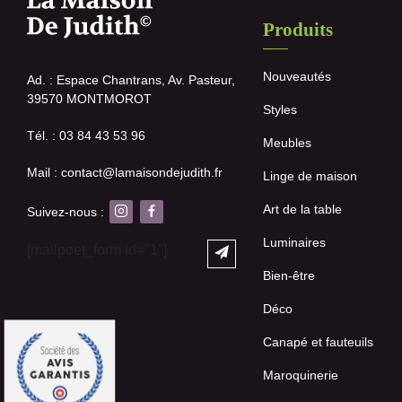
Produits
Nouveautés
Ad. : Espace Chantrans, Av. Pasteur,
39570 MONTMOROT
Styles
Tél. : 03 84 43 53 96
Meubles
Mail : contact@lamaisondejudith.fr
Linge de maison
Art de la table
Suivez-nous :
Luminaires
[mailpoet_form id="1"]
Bien-être
Déco
Canapé et fauteuils
Maroquinerie