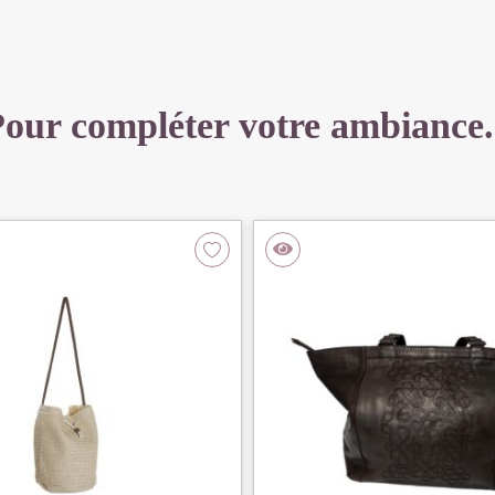
X
14
X
4
our compléter votre ambiance.
CM