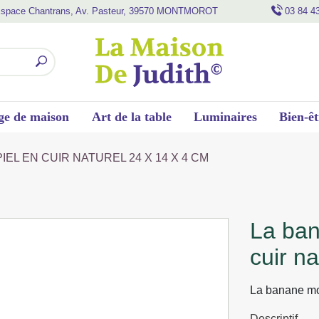
space Chantrans, Av. Pasteur, 39570 MONTMOROT
03 84 4
ge de maison
Art de la table
Luminaires
Bien-êt
EL EN CUIR NATUREL 24 X 14 X 4 CM
la banane alex de morgado piel en
cuir n
La banane mod
Descriptif