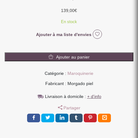
139,00
€
En stock
Ajouter à ma liste d'envies
quantité
de
Ajouter au panier
LE
BONIFACIO
Catégorie :
Maroquinerie
SAC
A
Fabricant : Morgado piel
DOS
CUIR
Livraison à domicile :
+ d'info
NOIR
Partager
33
X
25
X
14