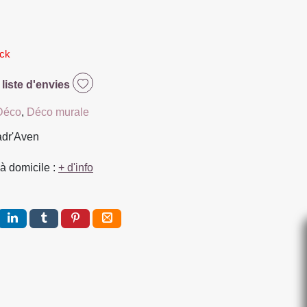
ock
 liste d'envies
Déco
,
Déco murale
adr'Aven
à domicile :
+ d'info