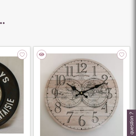
..
Une question ?