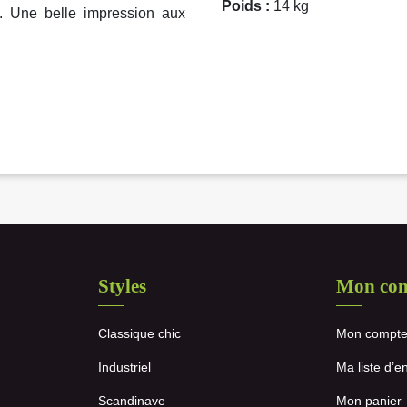
Poids :
14 kg
si. Une belle impression aux
Styles
Mon co
Classique chic
Mon compt
Industriel
Ma liste d’e
Scandinave
Mon panier