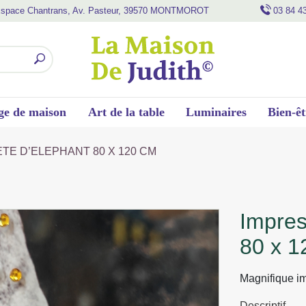
space Chantrans, Av. Pasteur, 39570 MONTMOROT
03 84 4
ge de maison
Art de la table
Luminaires
Bien-êt
ETE D’ELEPHANT 80 X 120 CM
impression liquid art tete d’elephant
80 x 1
Magnifique im
Descriptif