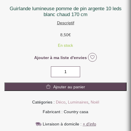
guirlande lumineuse pomme de pin argente 10 leds
blanc chaud 170 cm
Descriptif
8,50
€
En stock
Ajouter à ma liste d'envies
quantité
de
GUIRLANDE
Ajouter au panier
LUMINEUSE
POMME
DE
Catégories :
Déco
,
Luminaires
,
Noël
PIN
Fabricant : Country casa
ARGENTE
10
Livraison à domicile :
+ d'info
LEDS
BLANC