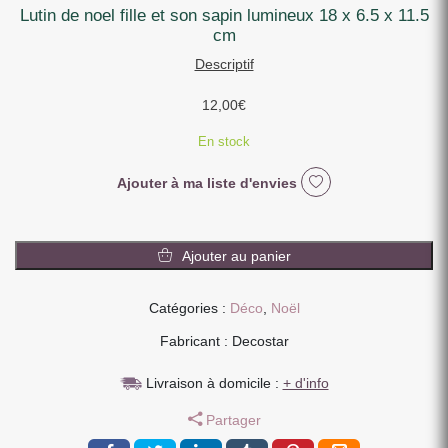
lutin de noel fille et son sapin lumineux 18 x 6.5 x 11.5
cm
Descriptif
12,00
€
En stock
Ajouter à ma liste d'envies
quantité
de
Ajouter au panier
LUTIN
DE
Catégories :
Déco
,
Noël
NOEL
FILLE
Fabricant : Decostar
ET
SON
Livraison à domicile :
+ d'info
SAPIN
Partager
LUMINEUX
18