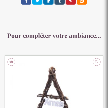
X
6.5
X
11.5
CM
Pour compléter votre ambiance...