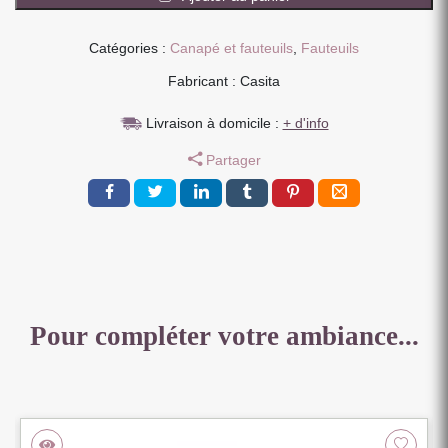
EN
TISSU
Catégories :
Canapé et fauteuils
,
Fauteuils
BLEU
Fabricant : Casita
H
68
Livraison à domicile :
+ d'info
X
L
Partager
75
X
P
73
CM
Pour compléter votre ambiance...