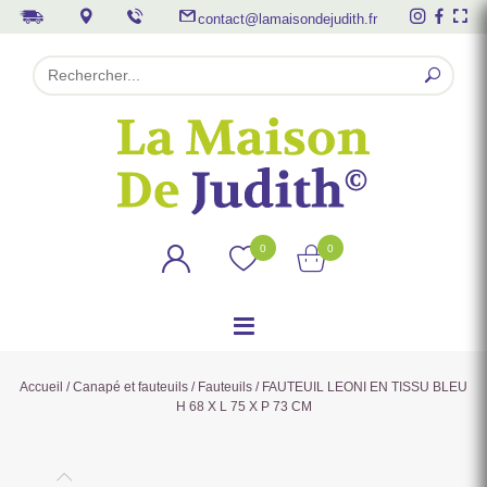
contact@lamaisondejudith.fr
0
0
Accueil
/
Canapé et fauteuils
/
Fauteuils
/ FAUTEUIL LEONI EN TISSU BLEU
H 68 X L 75 X P 73 CM