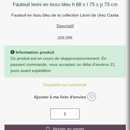
fauteuil leoni en tissu bleu h 68 x l 75 x p 73 cm
Fauteuil en tissu bleu de la collection Léoni de chez Casita
Descriptif
269,00
€
Information produit
Ce produit est en cours de réapprovisionnement. En
passant commande, vous acceptez un délai d'environ 21
jours avant expédition.
Disponible sur commande
Ajouter à ma liste d'envies
quantité
de
FAUTEUIL
Ajouter au panier
LEONI