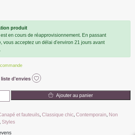
tion produit
 est en cours de réapprovisionnement. En passant
vous acceptez un délai d'environ 21 jours avant
.
r commande
 liste d'envies
Ajouter au panier
Canapé et fauteuils
,
Classique chic
,
Contemporain
,
Non
,
Styles
ievens