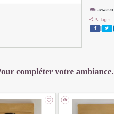
TISSU
MOUTARDE
Livraison 
-
Partager
45
X
40
X
40
CM
our compléter votre ambiance.