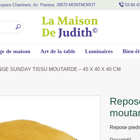
space Chantrans, Av. Pasteur, 39570 MONTMOROT
03 84 4
ge de maison
Art de la table
Luminaires
Bien-êt
GE SUNDAY TISSU MOUTARDE – 45 X 40 X 40 CM
repose pieds lounge sunday tissu
moutar
Repose pieds
Descriptif