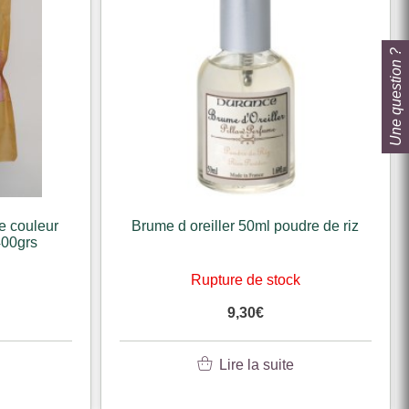
Une question ?
e couleur
Brume d oreiller 50ml poudre de riz
400grs
k
Rupture de stock
9,30
€
Lire la suite