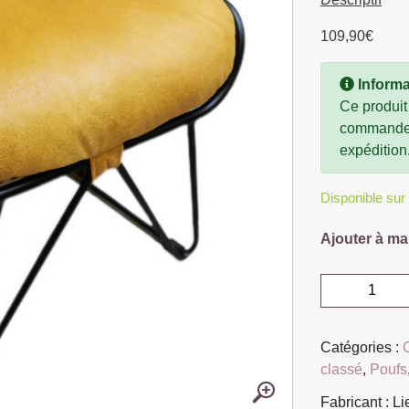
109,90
€
Informa
Ce produit
commande, 
expédition
Disponible su
Ajouter à ma
quantité
de
REPOSE
Catégories :
PIEDS
classé
,
Poufs
LOUNGE
SUNDAY
Fabricant : L