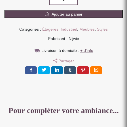
de
ETAGERE
Ajouter au panier
METAL
NOIR
ET
Catégories :
Étagères
,
Industriel
,
Meubles
,
Styles
BOIS
Fabricant : Nijwie
ESPRIT
INDUSTRIEL
Livraison à domicile :
+ d'info
70
X
Partager
20
X
25
CM
Pour compléter votre ambiance...