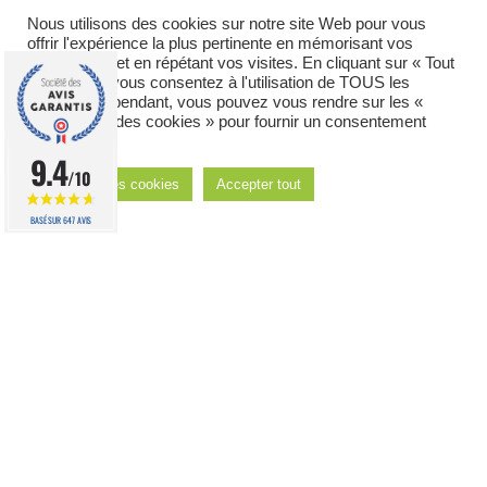
Nous utilisons des cookies sur notre site Web pour vous
Canapé et fauteuils
offrir l'expérience la plus pertinente en mémorisant vos
préférences et en répétant vos visites. En cliquant sur « Tout
Maroquinerie
accepter », vous consentez à l'utilisation de TOUS les
cookies. Cependant, vous pouvez vous rendre sur les «
Paramètres des cookies » pour fournir un consentement
contrôlé.
Styles
9.4
/10
Réglages des cookies
Accepter tout
Classique chic
BASÉ SUR 647 AVIS
Industriel
Le produit a bien été ajouté à votre liste d'envies
Le produit a déjà été ajouté à votre liste d'envies
Scandinave
Ambiance du monde
Contemporain
Naturel
Vintage
Charme