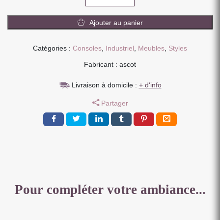
de
CONSOLE
Ajouter au panier
BUREAU
2
TIROIRS
Catégories :
Consoles
,
Industriel
,
Meubles
,
Styles
EN
Fabricant : ascot
PALISSANDRE
ET
Livraison à domicile :
+ d'info
METAL
100
Partager
X
35
X
77
CM
Pour compléter votre ambiance...