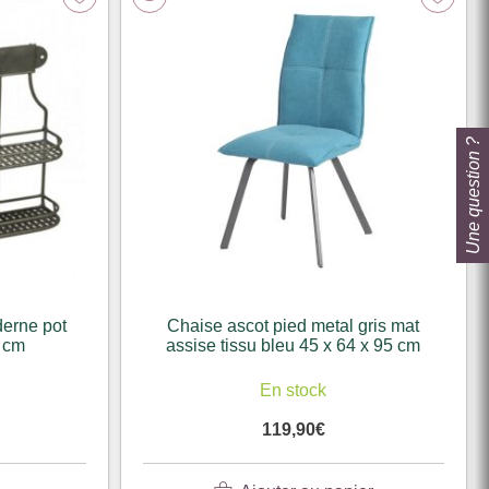
Une question ?
erne pot
Chaise ascot pied metal gris mat
8 cm
assise tissu bleu 45 x 64 x 95 cm
k
En stock
119,90
€