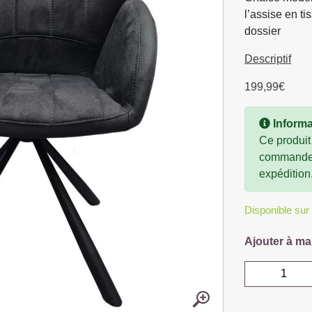
l’assise en ti
dossier
Descriptif
199,99
€
Informa
Ce produit
commande, 
expédition
Disponible su
Ajouter à ma
quantité
de
CHAISE