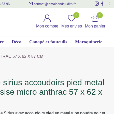
3 53 96
contact@lamaisondejudith.fr
0
0
Mon compte
Mes envies
Mon panier
re
Déco
Canapé et fauteuils
Maroquinerie
RAC 57 X 62 X 87 CM
ssise micro anthrac 57 x 62 x
 Sirius avec accoudoirs pied en métal tube poudre noir et