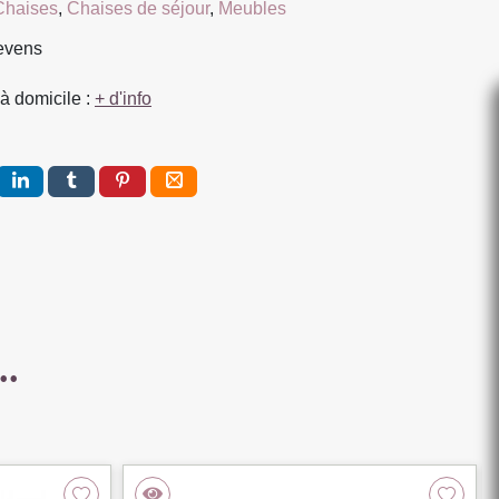
Chaises
,
Chaises de séjour
,
Meubles
RS
ievens
à domicile :
+ d'info
..