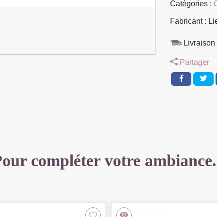
Catégories :
SIRIUS
ACCOUDOI
Fabricant : L
PIED
METAL
Livraison 
NOIR
Partager
ASSISE
MICRO
ANTHRAC
57
X
62
X
87
our compléter votre ambiance.
CM