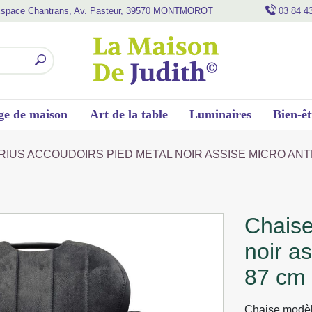
space Chantrans, Av. Pasteur, 39570 MONTMOROT
03 84 4
ge de maison
Art de la table
Luminaires
Bien-êt
IRIUS ACCOUDOIRS PIED METAL NOIR ASSISE MICRO ANTH
chaise sirius accoudoirs pied metal
noir a
87 cm
Chaise modèle