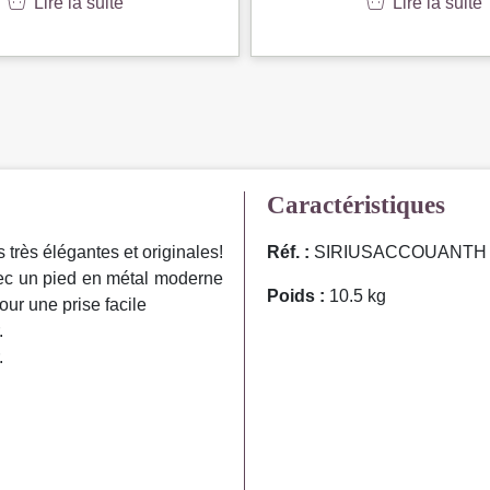
Lire la suite
Lire la suite
Caractéristiques
rès élégantes et originales!
Réf. :
SIRIUSACCOUANTH
avec un pied en métal moderne
Poids :
10.5 kg
our une prise facile
.
.