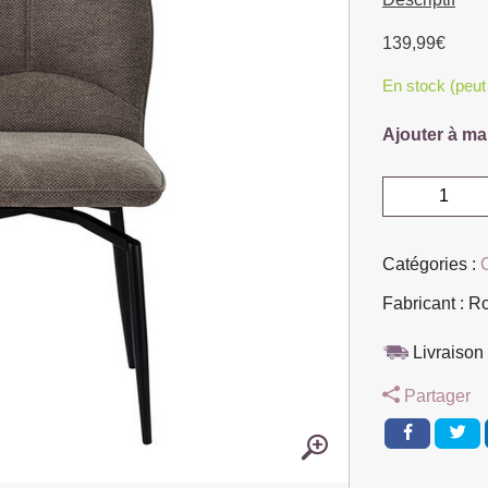
139,99
€
En stock (peu
Ajouter à ma
quantité
de
CHAISE
Catégories :
LARA
PIVOTANTE
Fabricant : 
180°
PIED
Livraison 
NOIR
Partager
TISSU
SABLE
45.5
X