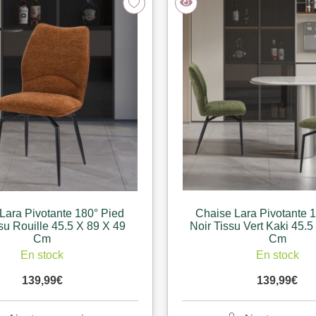
Lara Pivotante 180° Pied
Chaise Lara Pivotante 
su Rouille 45.5 X 89 X 49
Noir Tissu Vert Kaki 45.5
Cm
Cm
En stock
En stock
139,99
€
139,99
€