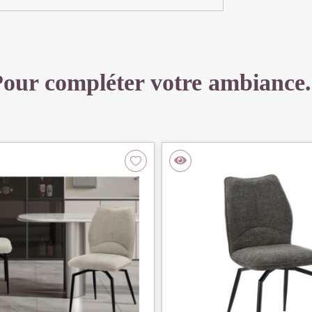
89
X
49
CM
our compléter votre ambiance.