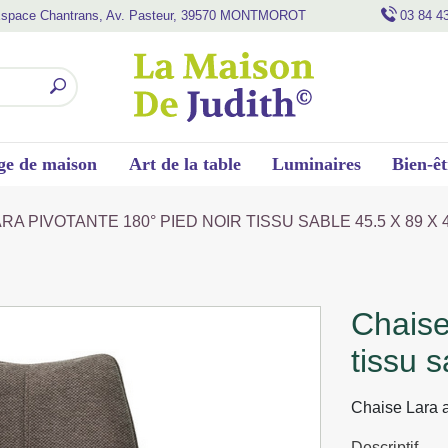
space Chantrans, Av. Pasteur, 39570 MONTMOROT
03 84 4
ge de maison
Art de la table
Luminaires
Bien-êt
RA PIVOTANTE 180° PIED NOIR TISSU SABLE 45.5 X 89 X 
chaise lara pivotante 180° pied noir
tissu 
Chaise Lara a
Descriptif