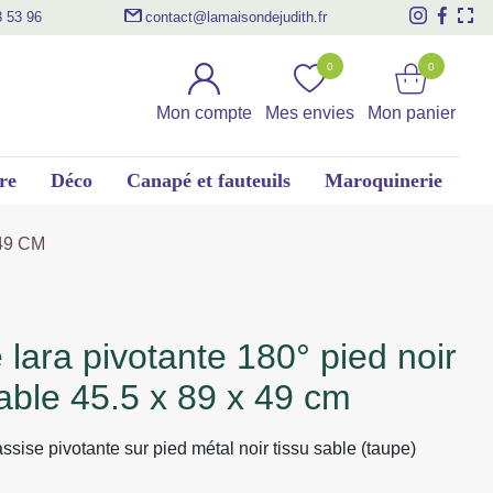
3 53 96
contact@lamaisondejudith.fr
0
0
Mon compte
Mes envies
Mon panier
re
Déco
Canapé et fauteuils
Maroquinerie
49 CM
sable 45.5 x 89 x 49 cm
ssise pivotante sur pied métal noir tissu sable (taupe)