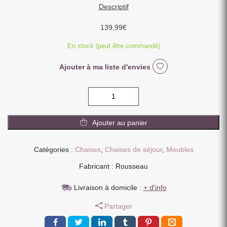
Descriptif
139,99
€
En stock (peut être commandé)
Ajouter à ma liste d'envies
quantité
de
CHAISE
Ajouter au panier
LARA
PIVOTANTE
180°
Catégories :
Chaises
,
Chaises de séjour
,
Meubles
PIED
Fabricant : Rousseau
NOIR
TISSU
Livraison à domicile :
+ d'info
ECRU
45.5
Partager
X
89